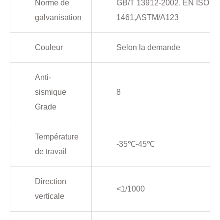
Norme de
GB/T 13912-2002, EN ISO
galvanisation
1461,ASTM/A123
Couleur
Selon la demande
Anti-
sismique
8
Grade
Température
-35
℃
-45
℃
de travail
Direction
<1/1000
verticale