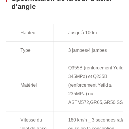
d'angle
Hauteur
Jusqu'à 100m
Type
3 jambes/4 jambes
Q355B (renforcement Yeild ≥
345MPa) et Q235B
Matériel
(renforcement Yeild ≥
235MPa) ou
ASTM572,GR65,GR50,SS40
Vitesse du
180 km/h _ 3 secondes rafale
vent de base
ou selon la conception