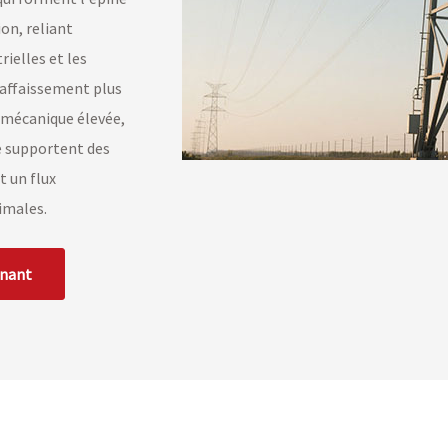
on, reliant
rielles et les
 affaissement plus
 mécanique élevée,
le supportent des
 un flux
nimales.
enant