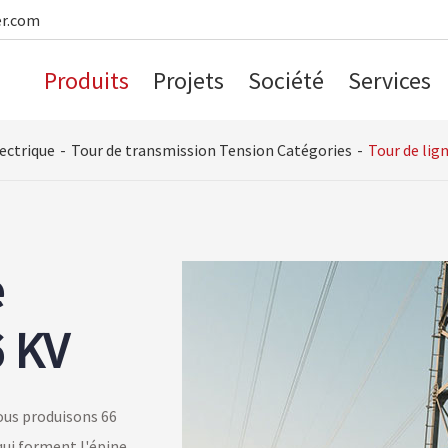
er.com
Produits
Projets
Société
Services
ectrique
Tour de transmission Tension Catégories
Tour de lig
e
6 KV
ous produisons 66
 qui forment l'épine