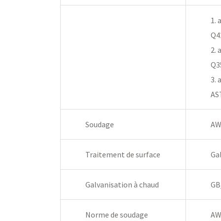
1. 
Q4
2. 
Q3
3. 
AS
Soudage
AW
Traitement de surface
Ga
Galvanisation à chaud
GB
Norme de soudage
AW