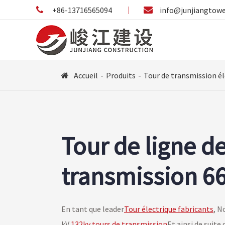
+86-13716565094
info@junjiangtow
Accueil
Produits
Tour de transmission él
Tour de ligne d
transmission 6
En tant que leader
Tour électrique fabricants
, N
kV,
132kv tours de transmission
Et ainsi de suite