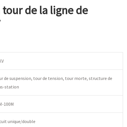
 tour de la ligne de
V
KV
r de suspension, tour de tension, tour morte, structure de
us-station
M-100M
cuit unique/double