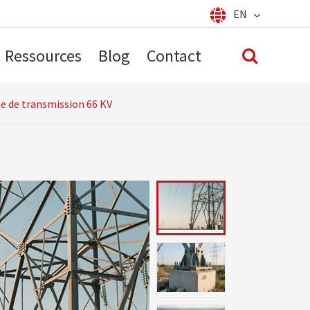
EN
Español
français
English
Ressources
Blog
Contact
العربية
русский
português
ne de transmission 66 KV